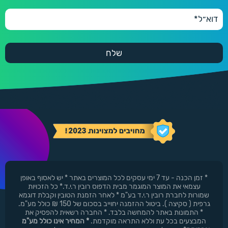
* זמן הכנה - עד 7 ימי עסקים לכל המוצרים באתר * יש לאסוף באופן
עצמאי את המוצר המוגמר מבית הדפוס רובין ר.י.ד.* כל הזכויות
שמורות לחברת רובין ר.י.ד בע"מ * לאחר הזמנת הטובין וקבלת דוגמא
גרפית ( סקיצה ). ביטול ההזמנה יחוייב בסכום של 150 ₪ כולל מע"מ.
* התמונות באתר להמחשה בלבד. * החברה רשאית להפסיק את
המבצעים בכל עת וללא התראה מוקדמת.
* המחיר אינו כולל מע"מ