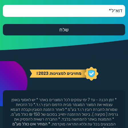
* זמן הכנה - עד 7 ימי עסקים לכל המוצרים באתר * יש לאסוף באופן
עצמאי את המוצר המוגמר מבית הדפוס רובין ר.י.ד.* כל הזכויות
שמורות לחברת רובין ר.י.ד בע"מ * לאחר הזמנת הטובין וקבלת דוגמא
גרפית ( סקיצה ). ביטול ההזמנה יחוייב בסכום של 150 ₪ כולל מע"מ.
* התמונות באתר להמחשה בלבד. * החברה רשאית להפסיק את
המבצעים בכל עת וללא התראה מוקדמת.
* המחיר אינו כולל מע"מ