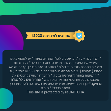
* זמן הכנה - עד 7 ימי עסקים לכל המוצרים באתר * יש לאסוף באופן
עצמאי את המוצר המוגמר מבית הדפוס רובין ר.י.ד.* כל הזכויות
שמורות לחברת רובין ר.י.ד בע"מ * לאחר הזמנת הטובין וקבלת דוגמא
גרפית ( סקיצה ). ביטול ההזמנה יחוייב בסכום של 150 ₪ כולל מע"מ.
* התמונות באתר להמחשה בלבד. * החברה רשאית להפסיק את
המבצעים בכל עת וללא התראה מוקדמת.
* המחיר אינו כולל מע"מ
וגרפיקה
* אין כפל מבצעים. מחירים המוצגים באתר הם להזמנות דרך
האתר בלבד ! * ט.ל.ח
This site is protected by reCAPTCHA