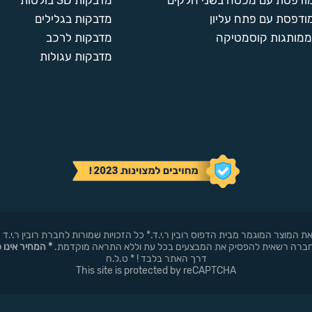
מודפסת עם מכסה בשני חלקים
מדבקות 3D בולטות
ודפסת עם פתח עליון
מדבקות בגלילים
ממותגות קוסמטיקה
מדבקות לרכב
מדבקות עגולות
באופן עצמאי את המוצר המוגמר מבית הדפוס רובין ר.י.ד.* כל הזכויות שמורות לחברת רובי
* המחיר אינו 
דרך האתר בלבד ! * ט.ל.ח
This site is protected by reCAPTCHA