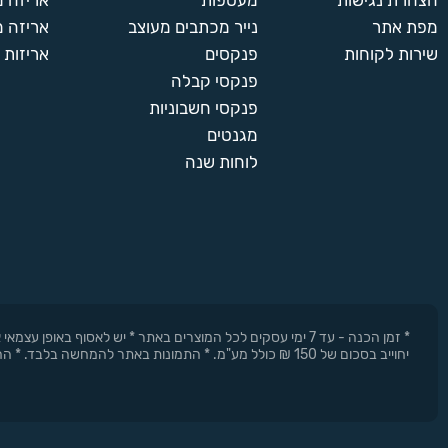
הצהרת נגישות
מעטפות
אריזה 
מפת אתר
נייר מכתבים מעוצב
אריזה מ
שירות לקוחות
פנקסים
אריזות 
פנקסי קבלה
פנקסי חשבוניות
מגנטים
לוחות שנה
* זמן הכנה - עד 7 ימי עסקים לכל המוצרים באתר * יש לאסוף 
יחוייב בסכום של 150 ₪ כולל מע"מ. * התמונות באתר להמחשה בלבד. * החברה רשאית להפסיק את המבצעים בכל עת וללא התראה מוקדמת.