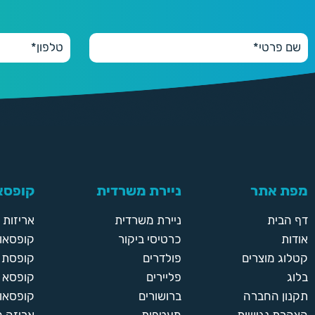
מפת אתר
ניירת משרדית
קופסאו
דף הבית
ניירת משרדית
אריזות
אודות
כרטיסי ביקור
קופסאות
קטלוג מוצרים
פולדרים
קופסת א
בלוג
פליירים
קופסא 
תקנון החברה
ברושורים
קופסאות