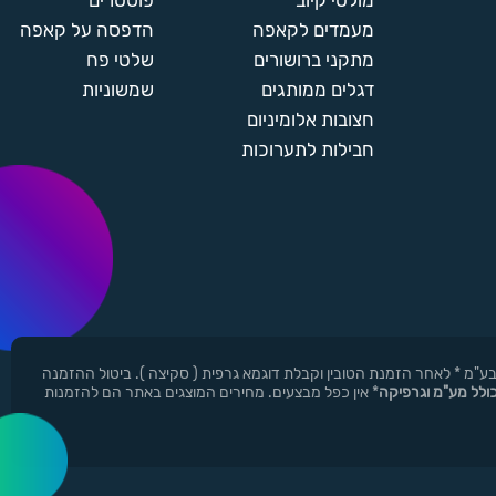
מולטי קיוב
פוסטרים
מעמדים לקאפה
הדפסה על קאפה
מתקני ברושורים
שלטי פח
דגלים ממותגים
שמשוניות
חצובות אלומיניום
חבילות לתערוכות
ן ר.י.ד בע"מ * לאחר הזמנת הטובין וקבלת דוגמא גרפית ( סקיצה ). ביטול ההזמנה
כולל מע"מ וגרפיקה
* אין כפל מבצעים. מחירים המוצגים באתר הם להזמנות