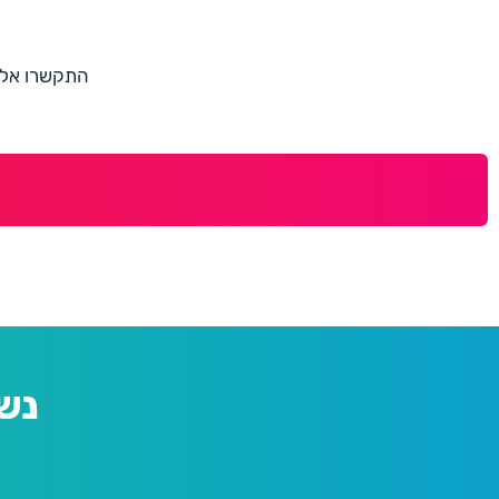
התקשרו אלינו למספר 073-7597187 או מלאו 
נש