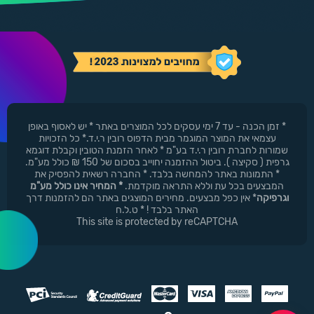
* זמן הכנה - עד 7 ימי עסקים לכל המוצרים באתר * יש לאסוף באופן
עצמאי את המוצר המוגמר מבית הדפוס רובין ר.י.ד.* כל הזכויות
שמורות לחברת רובין ר.י.ד בע"מ * לאחר הזמנת הטובין וקבלת דוגמא
גרפית ( סקיצה ). ביטול ההזמנה יחוייב בסכום של 150 ₪ כולל מע"מ.
* התמונות באתר להמחשה בלבד. * החברה רשאית להפסיק את
המבצעים בכל עת וללא התראה מוקדמת.
* המחיר אינו כולל מע"מ
וגרפיקה
* אין כפל מבצעים. מחירים המוצגים באתר הם להזמנות דרך
האתר בלבד ! * ט.ל.ח
This site is protected by reCAPTCHA