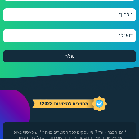
* זמן הכנה - עד 7 ימי עסקים לכל המוצרים באתר * יש לאסוף באופן
עצמאי את המוצר המוגמר מבית הדפוס רובין ר.י.ד.* כל הזכויות