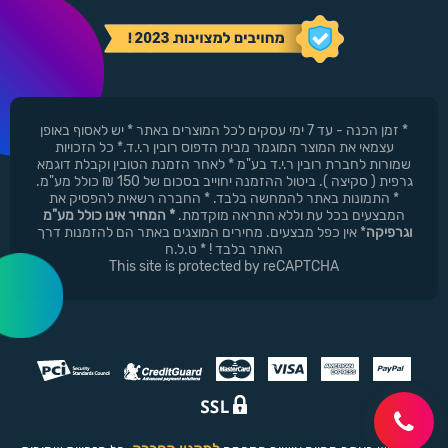
* זמן הכנה - עד 7 ימי עסקים לכל המוצרים באתר * יש לאסוף באופן
עצמאי את המוצר המוגמר מבית הדפוס רובין ר.י.ד.* כל הזכויות
שמורות לחברת רובין ר.י.ד בע"מ * לאחר הזמנת הטובין וקבלת דוגמא
גרפית ( סקיצה ). ביטול ההזמנה יחוייב בסכום של 150 ₪ כולל מע"מ.
* התמונות באתר להמחשה בלבד. * החברה רשאית להפסיק את
המבצעים בכל עת וללא התראה מוקדמת.
* המחיר אינו כולל מע"מ
וגרפיקה
* אין כפל מבצעים. מחירים המוצגים באתר הם להזמנות דרך
האתר בלבד ! * ט.ל.ח
This site is protected by reCAPTCHA