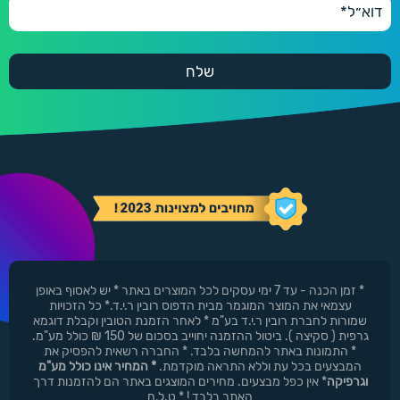
* זמן הכנה - עד 7 ימי עסקים לכל המוצרים באתר * יש לאסוף באופן
עצמאי את המוצר המוגמר מבית הדפוס רובין ר.י.ד.* כל הזכויות
שמורות לחברת רובין ר.י.ד בע"מ * לאחר הזמנת הטובין וקבלת דוגמא
גרפית ( סקיצה ). ביטול ההזמנה יחוייב בסכום של 150 ₪ כולל מע"מ.
* התמונות באתר להמחשה בלבד. * החברה רשאית להפסיק את
המבצעים בכל עת וללא התראה מוקדמת.
* המחיר אינו כולל מע"מ
וגרפיקה
* אין כפל מבצעים. מחירים המוצגים באתר הם להזמנות דרך
האתר בלבד ! * ט.ל.ח