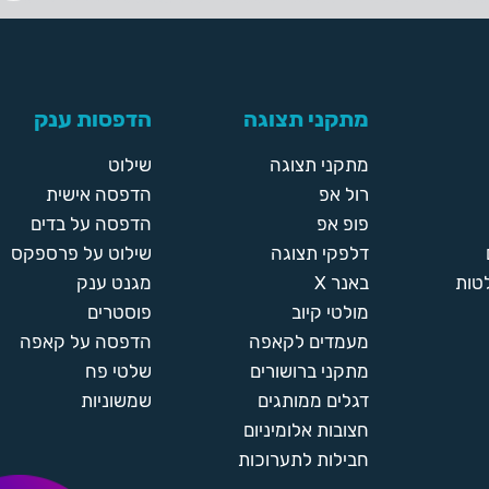
מתקני תצוגה
הדפסות ענק
מתקני תצוגה
שילוט
רול אפ
הדפסה אישית
פופ אפ
הדפסה על בדים
דלפקי תצוגה
שילוט על פרספקס
טות
באנר X
מגנט ענק
מולטי קיוב
פוסטרים
מעמדים לקאפה
הדפסה על קאפה
מתקני ברושורים
שלטי פח
דגלים ממותגים
שמשוניות
חצובות אלומיניום
חבילות לתערוכות