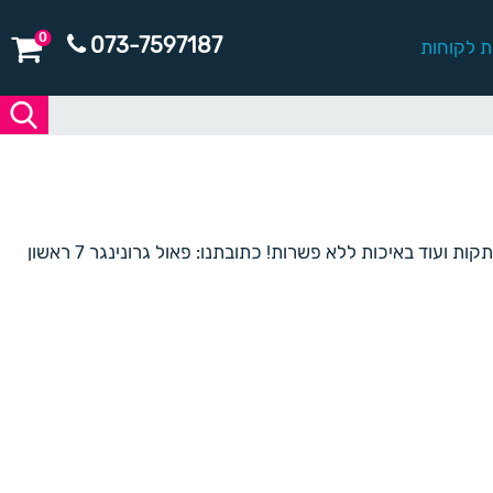
0
073-7597187
ת לקוחות
רובין ריד בית דפוס המוביל את התחום בישראל, מעניק הפקות דפוס שונות: הזמנות לאירועים, ניירת משרדית, מתקני תצוגה מכון העתקות ועוד באיכות ללא פשרות! כתובתנו: פאול גרונינגר 7 ראשון