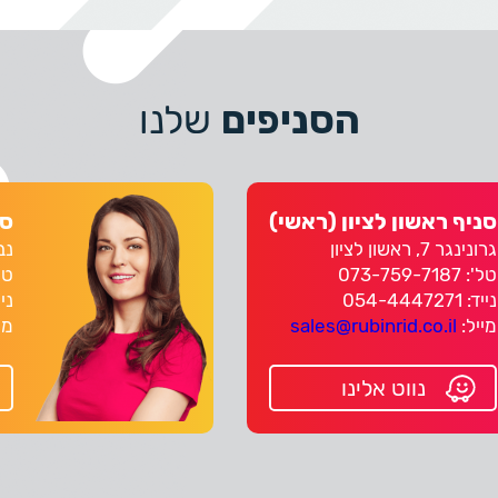
הסניפים
שלנו
סניף ראשון לציון (ראשי)
סנ
גרונינגר 7, ראשון לציון
נבטים 4,
טל':
073-759-7187
טל: 861
נייד: 054-4447271
נייד: 3
מייל:
sales@rubinrid.co.il
מי
נווט אלינו