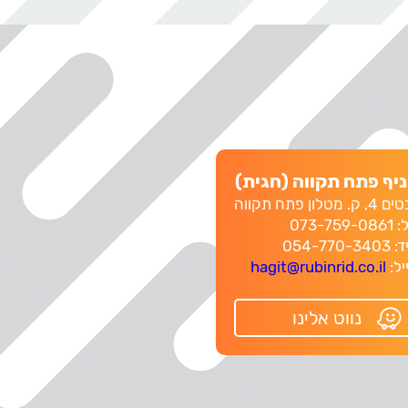
יף פתח תקווה (חגית)
 ק. מטלון פתח תקווה
073-759-0
054-770-340
יל:
hagit@rubinrid.co.il
נווט אלינו