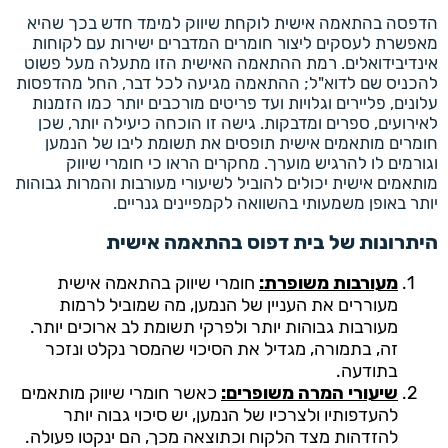
הדפסה בהתאמה אישית לוקחת שיווק למימד חדש בכך שהיא
מאפשרת לעסקים ליצור חומרים המדברים ישירות עם לקוחות
אינדיבידואלים. רמת ההתאמה האישית הזו מתעלה מעל פשוט
להכניס שם לדוא"ל; ההתאמה מגיעה לכל דבר, החל מהדפסות
עלונים, פליירים וגלויות ועד פריטים מורכבים יותר כמו הזמנות
לאירועים, ספרים ומדבקות. גישה זו הוכחה כיעילה יותר, שכן
חומרים מותאמים אישית תופסים את תשומת ליבו של הנמען
וגורמים לו להרגיש מוערך. מחקרים הראו כי חומרי שיווק
מותאמים אישית יכולים להוביל לשיעורי מעורבות והמרות גבוהות
יותר באופן משמעותי בהשוואה לקמפיינים גנריים.
היתרונות של בית דפוס בהתאמה אישית
מעורבות משופרת:
חומרי שיווק בהתאמה אישית
מעוררים את העניין של הנמען, מה שמוביל לרמות
מעורבות גבוהות יותר ולפרקי תשומת לב ארוכים יותר.
זה, בתמורה, מגדיל את הסיכוי שהמסר נקלט ונזכר
בתודעה.
שיעורי המרה משופרים:
כאשר חומרי שיווק מותאמים
להעדפותיו ולצרכיו של הנמען, יש סיכוי גבוה יותר
להזדהות מצד הלקוח וכתוצאה מכך, הם ינקטו פעולה.