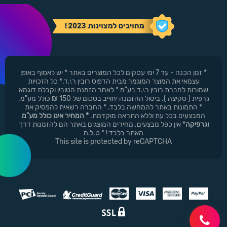
* זמן הכנה - עד 7 ימי עסקים לכל המוצרים באתר * יש לאסוף באופן
עצמאי את המוצר המוגמר מבית הדפוס רובין ר.י.ד.* כל הזכויות
שמורות לחברת רובין ר.י.ד בע"מ * לאחר הזמנת הטובין וקבלת דוגמא
גרפית ( סקיצה ). ביטול ההזמנה יחוייב בסכום של 150 ₪ כולל מע"מ.
* התמונות באתר להמחשה בלבד. * החברה רשאית להפסיק את
המבצעים בכל עת וללא התראה מוקדמת.
* המחיר אינו כולל מע"מ
וגרפיקה
* אין כפל מבצעים. מחירים המוצגים באתר הם להזמנות דרך
האתר בלבד ! * ט.ל.ח
This site is protected by reCAPTCHA